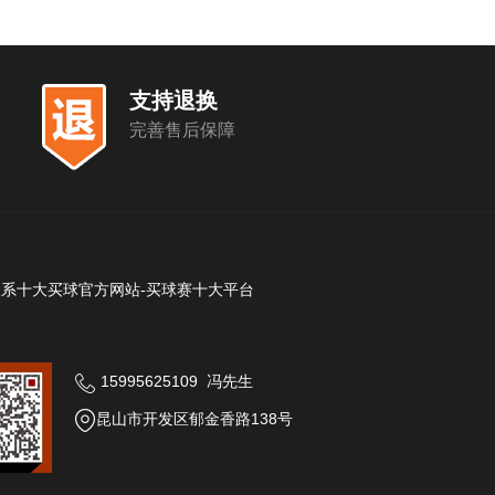
支持退换
完善售后保障
联系十大买球官方网站-买球赛十大平台
15995625109 冯先生
昆山市开发区郁金香路138号