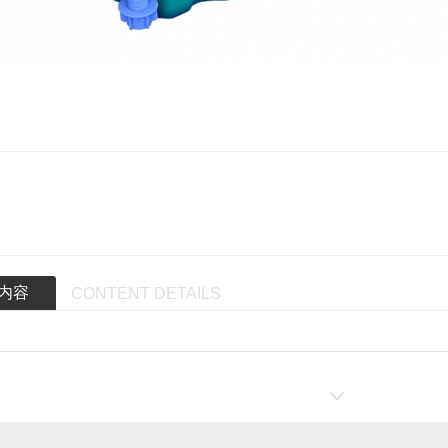
内容
CONTENT DETAILS