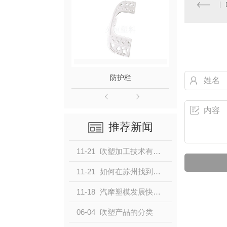
防护栏
推荐新闻
11-21
吹塑加工技术有哪些应用？
11-21
如何在苏州找到符合质检标准的吹塑加工材料？
11-18
汽摩塑模发展快 注塑加工厂家压力大
06-04
吹塑产品的分类