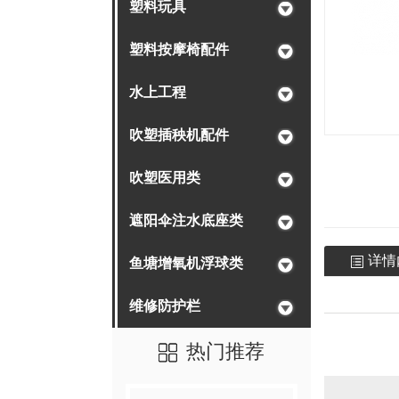
塑料玩具
塑料按摩椅配件
水上工程
吹塑插秧机配件
吹塑医用类
遮阳伞注水底座类
详情
鱼塘增氧机浮球类
维修防护栏
热门推荐