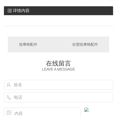
详情内容
按摩椅配件
吹塑按摩椅配件
在线留言
LEAVE A MESSAGE