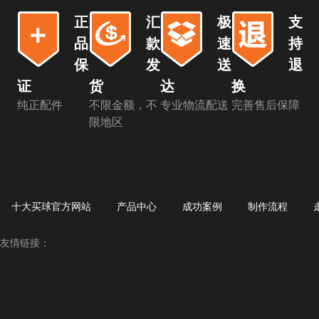
正
汇
极
支
品
款
速
持
保
发
送
退
证
货
达
换
纯正配件
不限金额，不
专业物流配送
完善售后保障
限地区
十大买球官方网站
产品中心
成功案例
制作流程
友情链接：