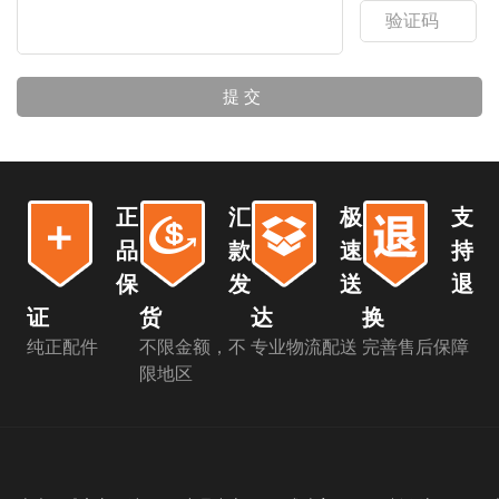
正
汇
极
支
品
款
速
持
保
发
送
退
证
货
达
换
纯正配件
不限金额，不
专业物流配送
完善售后保障
限地区