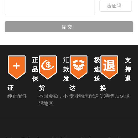
正
汇
极
支
品
款
速
持
保
发
送
退
证
货
达
换
纯正配件
不限金额，不
专业物流配送
完善售后保障
限地区