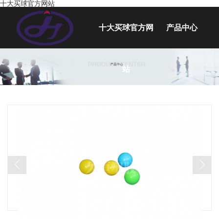
十大买球官方网站
十大买球官方网
产品中心
塑料工具箱
站
塑料容器
塑料桌椅
塑料玩具
塑料按摩椅配件
水上工程
吹塑插秧机配件
吹塑医用类