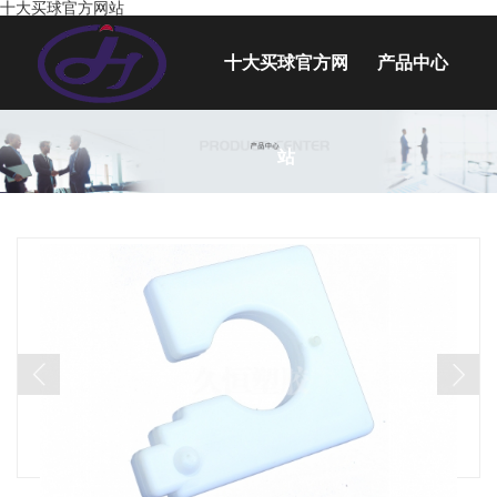
十大买球官方网站
十大买球官方网
产品中心
塑料工具箱
站
塑料容器
塑料桌椅
塑料玩具
塑料按摩椅配件
水上工程
吹塑插秧机配件
吹塑医用类