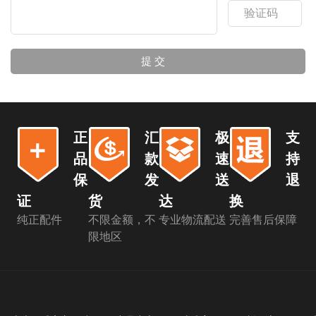
正
汇
极
支
品
款
速
持
保
发
送
退
证
货
达
换
纯正配件
不限金额，不
专业物流配送
完善售后保障
限地区